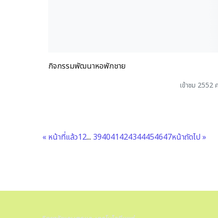
กิจกรรมพัฒนาหอพักชาย
เข้าชม 2552 ค
« หน้าที่แล้ว
1
2
...
39
40
41
42
43
44
45
46
47
หน้าถัดไป »