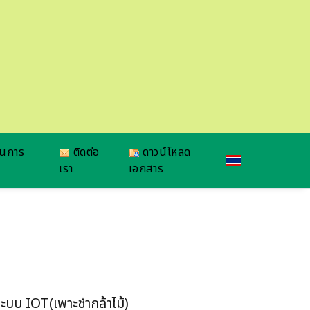
ยนการ
ติดต่อ
ดาวน์โหลด
เรา
เอกสาร
ะบบ IOT(เพาะชำกล้าไม้)