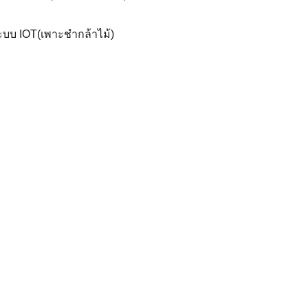
ะบบ IOT(เพาะชำกล้าไม้)