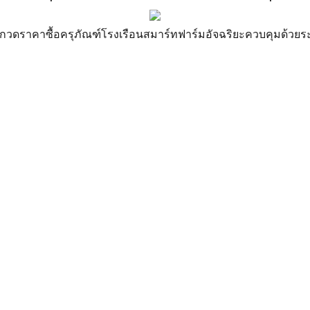
ะกวดราคาซื้อครุภัณฑ์โรงเรือนสมาร์ทฟาร์มอัจฉริยะควบคุมด้วยร