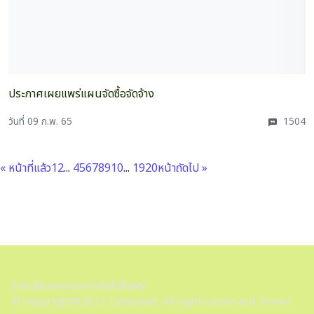
ประกาศเผยแพร่แผนจัดซื้อจัดจ้าง
วันที่ 09 ก.พ. 65
1504
« หน้าที่แล้ว
1
2
...
4
5
6
7
8
9
10
...
19
20
หน้าถัดไป »
วิทยาลัยเกษตรและเทคโนโลยีแพร่
© copyright@2011 Esbuy.net. All rights reserved. Power